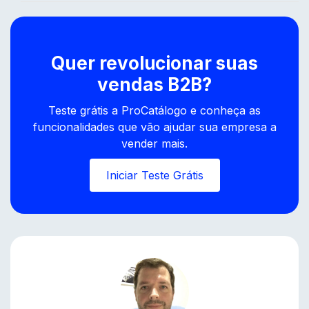
Quer revolucionar suas
vendas B2B?
Teste grátis a ProCatálogo e conheça as
funcionalidades que vão ajudar sua empresa a
vender mais.
Iniciar Teste Grátis